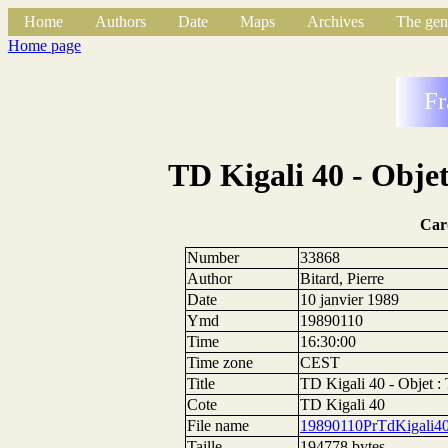
Home
Authors
Date
Maps
Archives
The gen
Home page
Fr
TD Kigali 40 - Objet
Car
Number
33868
Author
Bitard, Pierre
Date
10 janvier 1989
Ymd
19890110
Time
16:30:00
Time zone
CEST
Title
TD Kigali 40 - Objet : 
Cote
TD Kigali 40
File name
19890110PrTdKigali40
Taille
194778 bytes