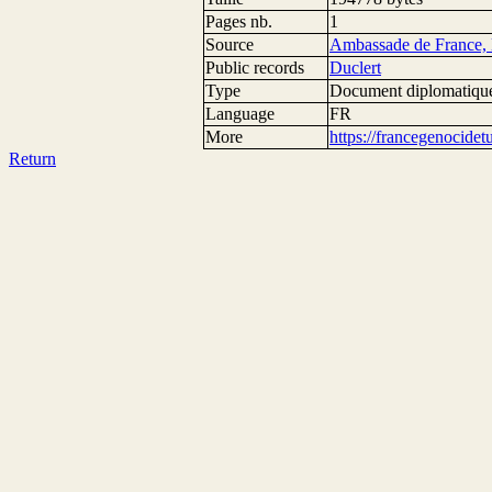
Pages nb.
1
Source
Ambassade de France, 
Public records
Duclert
Type
Document diplomatiqu
Language
FR
More
https://francegenocide
Return