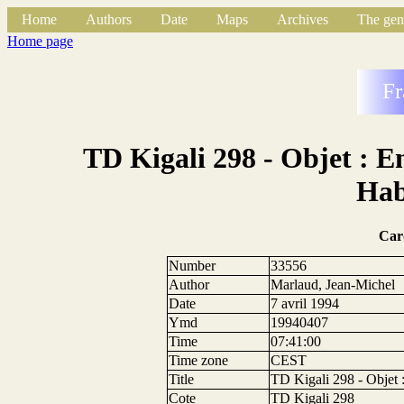
Home
Authors
Date
Maps
Archives
The gen
Home page
Fr
TD Kigali 298 - Objet : En
Hab
Car
Number
33556
Author
Marlaud, Jean-Michel
Date
7 avril 1994
Ymd
19940407
Time
07:41:00
Time zone
CEST
Title
TD Kigali 298 - Objet :
Cote
TD Kigali 298