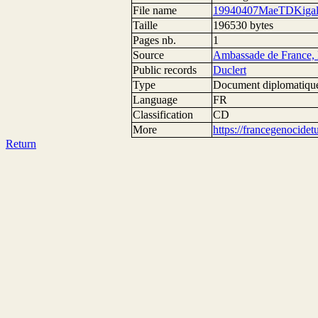
File name
19940407MaeTDKigali
Taille
196530 bytes
Pages nb.
1
Source
Ambassade de France, 
Public records
Duclert
Type
Document diplomatiqu
Language
FR
Classification
CD
More
https://francegenocide
Return