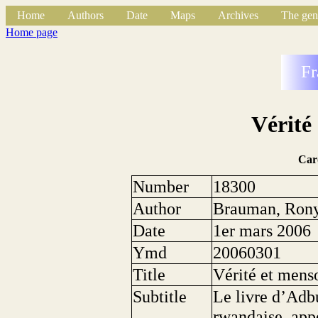
Home
Authors
Date
Maps
Archives
The gen
Home page
Fr
Vérité
Car
Number
18300
Author
Brauman, Ron
Date
1er mars 2006
Ymd
20060301
Title
Vérité et mens
Subtitle
Le livre d’Adbu
rwandaise, appo