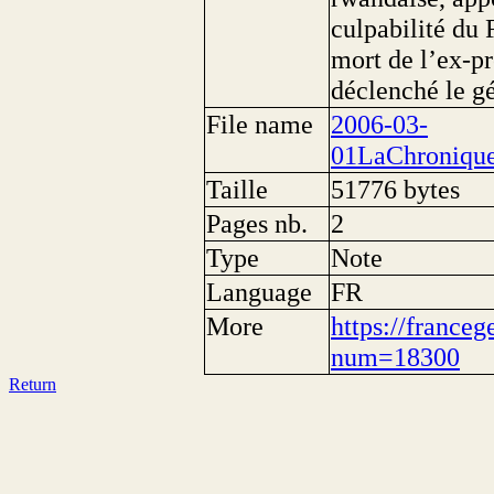
culpabilité du 
mort de l’ex-p
déclenché le g
File name
2006-03-
01LaChroniqu
Taille
51776 bytes
Pages nb.
2
Type
Note
Language
FR
More
https://franceg
num=18300
Return