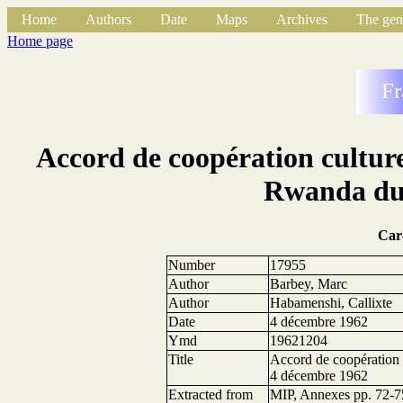
Home
Authors
Date
Maps
Archives
The gen
Home page
Fr
Accord de coopération culturel
Rwanda du
Car
Number
17955
Author
Barbey, Marc
Author
Habamenshi, Callixte
Date
4 décembre 1962
Ymd
19621204
Title
Accord de coopération c
4 décembre 1962
Extracted from
MIP, Annexes pp. 72-7