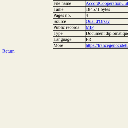
File name
AccordCooperationCul
Taille
184571 bytes
Pages nb.
4
Source
Quai d'Orsay
Public records
MIP
Type
Document diplomatiqu
Language
FR
More
https://francegenocide
Return