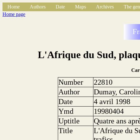
Home
Authors
Date
Maps
Archives
The gen
Home page
Fr
L'Afrique du Sud, plaqu
Car
Number
22810
Author
Dumay, Caroli
Date
4 avril 1998
Ymd
19980404
Uptitle
Quatre ans apr
Title
L'Afrique du Su
trafics