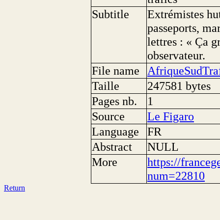
Subtitle
Extrémistes hut
passeports, ma
lettres : « Ça 
observateur.
File name
AfriqueSudTraf
Taille
247581 bytes
Pages nb.
1
Source
Le Figaro
Language
FR
Abstract
NULL
More
https://franceg
num=22810
Return