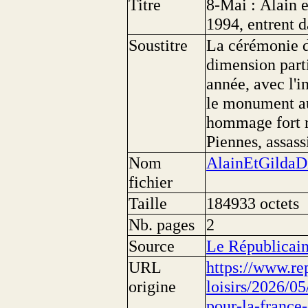
Titre
8-Mai : Alain 
1994, entrent 
Soustitre
La cérémonie d
dimension part
année, avec l'i
le monument a
hommage fort r
Piennes, assas
Nom
AlainEtGildaD
fichier
Taille
184933 octets
Nb. pages
2
Source
Le Républicain
URL
https://www.rep
origine
loisirs/2026/05
pour-la-france