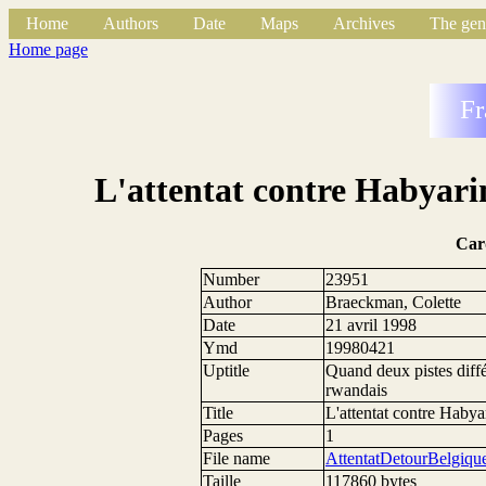
Home
Authors
Date
Maps
Archives
The gen
Home page
Fr
L'attentat contre Habyari
Car
Number
23951
Author
Braeckman, Colette
Date
21 avril 1998
Ymd
19980421
Uptitle
Quand deux pistes diff
rwandais
Title
L'attentat contre Habya
Pages
1
File name
AttentatDetourBelgiqu
Taille
117860 bytes