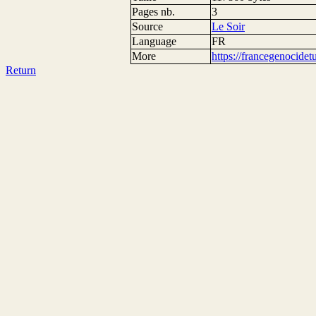
Pages nb.
3
Source
Le Soir
Language
FR
More
https://francegenocide
Return