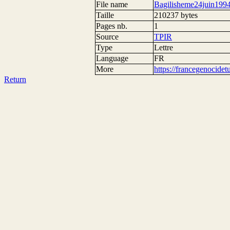
File name
Bagilisheme24juin1994
Taille
210237 bytes
Pages nb.
1
Source
TPIR
Type
Lettre
Language
FR
More
https://francegenocide
Return