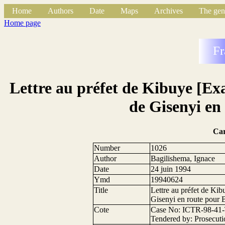
Home
Authors
Date
Maps
Archives
The gen
Home page
Fr
Lettre au préfet de Kibuye [E
de Gisenyi en
Ca
Number
1026
Author
Bagilishema, Ignace
Date
24 juin 1994
Ymd
19940624
Title
Lettre au préfet de Ki
Gisenyi en route pour 
Cote
Case No: ICTR-98-41-T
Tendered by: Prosecut