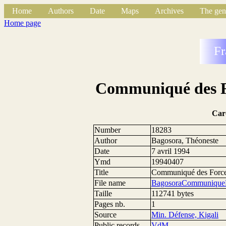
Home
Authors
Date
Maps
Archives
The gen
Home page
Fr
Communiqué des F
Car
Number
18283
Author
Bagosora, Théoneste
Date
7 avril 1994
Ymd
19940407
Title
Communiqué des Force
File name
BagosoraCommuniqueF
Taille
112741 bytes
Pages nb.
1
Source
Min. Défense, Kigali
Public records
VdM