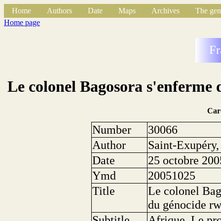
Home
Authors
Date
Maps
Archives
The gen
Home page
Fr
Le colonel Bagosora s'enferme 
Car
Number
30066
Author
Saint-Exupéry, 
Date
25 octobre 200
Ymd
20051025
Title
Le colonel Bag
du génocide rw
Subtitle
Afrique. Le pro