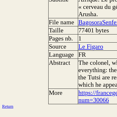
« cerveau du g
Arusha.
File name
BagosoraSenf
Taille
77401 bytes
Pages nb.
1
Source
Le Figaro
Language
FR
Abstract
The colonel, wh
everything: th
the Tutsi are re
which he appear
More
https://franceg
num=30066
Return