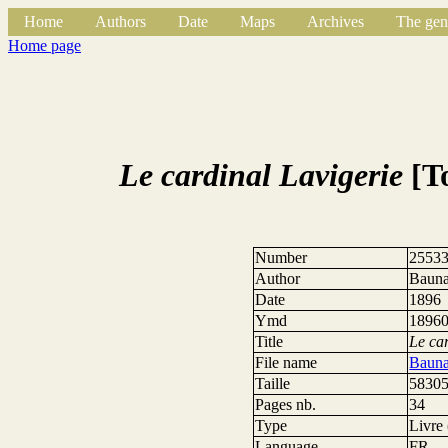
Home
Authors
Date
Maps
Archives
The gen
Home page
Le cardinal Lavigerie
[To
Number
2553
Author
Bauna
Date
1896
Ymd
1896
Title
Le ca
File name
Bauna
Taille
58305
Pages nb.
34
Type
Livre 
Language
FR