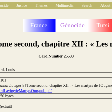
ocide
Justice
Themes
Multimedia
Search
About
France
Génocide
Tutsi
me second, chapitre XII : « Les
Card Number 25533
3
rd, Louis
0101
rdinal Lavigerie
[Tome second, chapitre XII : « Les martyrs de l'Ougan
rdLavigerieMartyrsOuganda.pdf
50 bytes
(extrait)