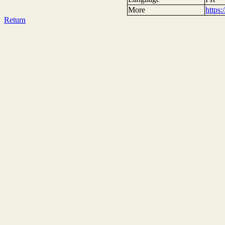
More
https
Return