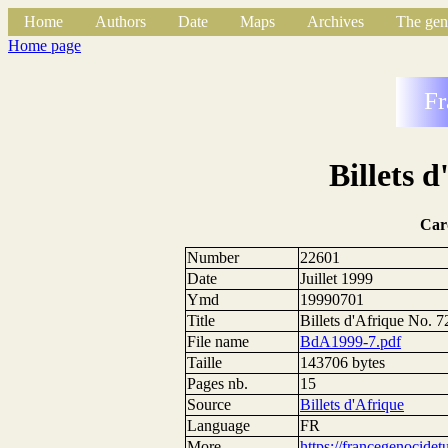
Home
Authors
Date
Maps
Archives
The gen
Home page
Fr
Billets 
Car
Number
22601
Date
Juillet 1999
Ymd
19990701
Title
Billets d'Afrique No. 7
File name
BdA1999-7.pdf
Taille
143706 bytes
Pages nb.
15
Source
Billets d'Afrique
Language
FR
More
https://francegenocide