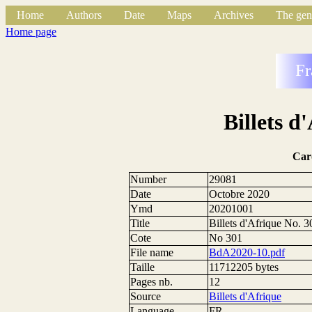
Home
Authors
Date
Maps
Archives
The gen
Home page
Fr
Billets d
Car
Number
29081
Date
Octobre 2020
Ymd
20201001
Title
Billets d'Afrique No. 3
Cote
No 301
File name
BdA2020-10.pdf
Taille
11712205 bytes
Pages nb.
12
Source
Billets d'Afrique
Language
FR