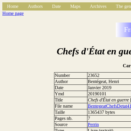
Home
Authors
Date
Maps
Archives
The gen
Home page
Fr
Chefs d'État en gu
Car
Number
23652
Author
Bentégeat, Henri
Date
Janvier 2019
Ymd
20190101
Title
Chefs d'État en guerre
[
File name
BentegeatChefsDetat4
Taille
1365437 bytes
Pages nb.
7
Source
Perrin
Type
Livre (extrait)