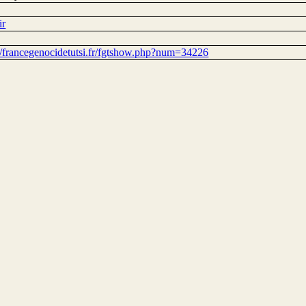
ir
://francegenocidetutsi.fr/fgtshow.php?num=34226