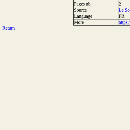
Pages nb.
2
Source
Le So
Language
FR
More
https
Return