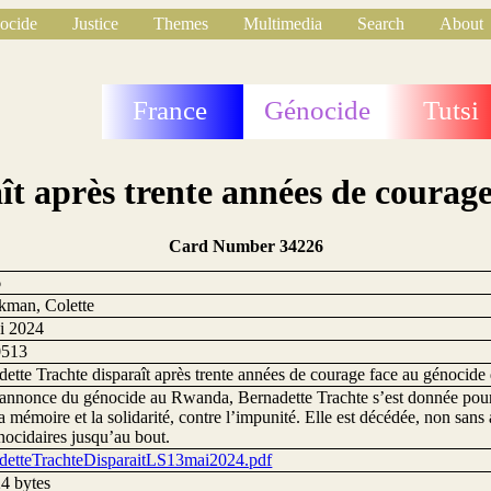
ocide
Justice
Themes
Multimedia
Search
About
France
Génocide
Tutsi
t après trente années de courage
Card Number 34226
6
kman, Colette
i 2024
0513
ette Trachte disparaît après trente années de courage face au génocide 
’annonce du génocide au Rwanda, Bernadette Trachte s’est donnée pour
a mémoire et la solidarité, contre l’impunité. Elle est décédée, non sans
nocidaires jusqu’au bout.
detteTrachteDisparaitLS13mai2024.pdf
4 bytes