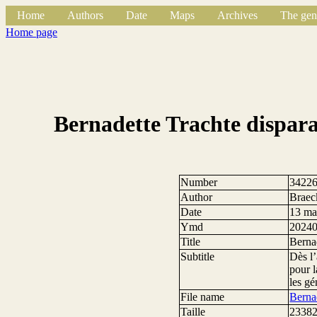
Home
Authors
Date
Maps
Archives
The gen
Home page
Bernadette Trachte disparaî
Number
3422
Author
Braec
Date
13 ma
Ymd
2024
Title
Bernad
Subtitle
Dès l
pour l
les gé
File name
Berna
Taille
23382