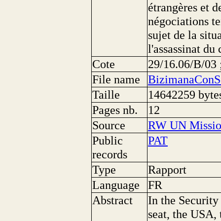
étrangères et 
négociations te
sujet de la sit
l'assassinat du
Cote
29/16.06/B/03
File name
BizimanaConS
Taille
14642259 byte
Pages nb.
12
Source
RW UN Missi
Public
PAT
records
Type
Rapport
Language
FR
Abstract
In the Securit
seat, the USA,