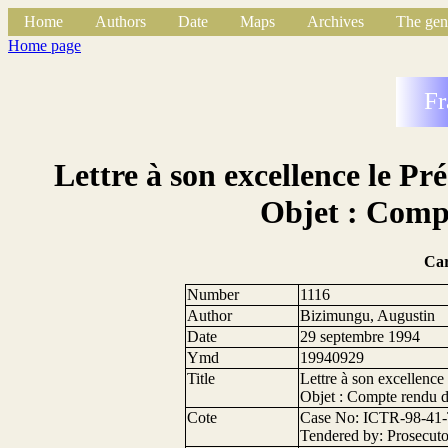
Home
Authors
Date
Maps
Archives
The gen
Home page
Fr
Lettre à son excellence le P
Objet : Comp
Ca
Number
1116
Author
Bizimungu, Augustin
Date
29 septembre 1994
Ymd
19940929
Title
Lettre à son excellence
Objet : Compte rendu d
Cote
Case No: ICTR-98-41-T
Tendered by: Prosecuto