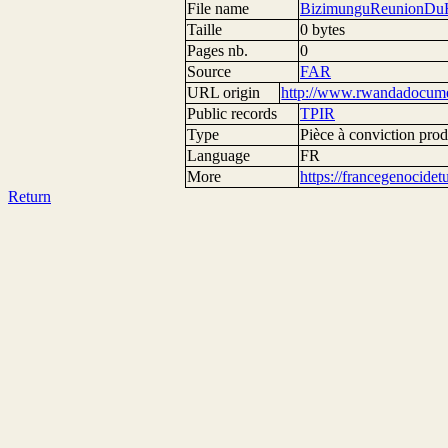
File name
BizimunguReunionDu
Taille
0 bytes
Pages nb.
0
Source
FAR
URL origin
http://www.rwandadocumen
Public records
TPIR
Type
Pièce à conviction prod
Language
FR
More
https://francegenocide
Return