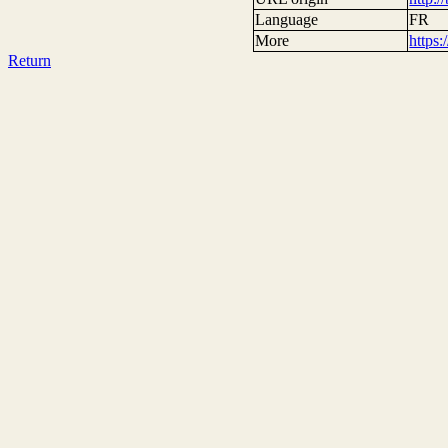
Language
FR
More
https
Return