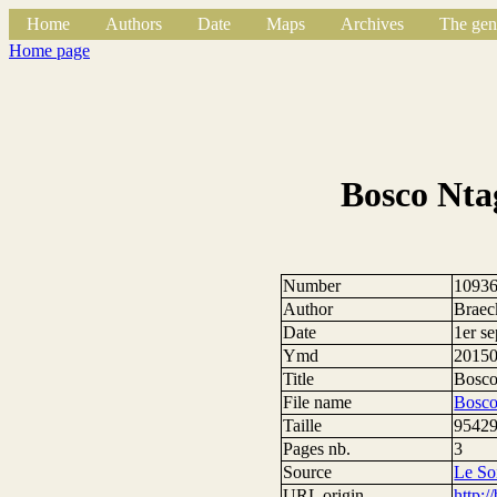
Home
Authors
Date
Maps
Archives
The gen
Home page
Bosco Nta
Number
1093
Author
Braec
Date
1er s
Ymd
2015
Title
Bosco
File name
Bosco
Taille
95429
Pages nb.
3
Source
Le So
URL origin
http:/