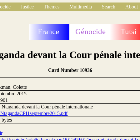
ocide
Justice
Themes
Multimedia
Search
About
France
Génocide
Tutsi
ganda devant la Cour pénale inte
Card Number 10936
6
kman, Colette
eptembre 2015
0901
 Ntaganda devant la Cour pénale internationale
NtagandaCPI1septembre2015.pdf
 bytes
ir
/blog.lesoir.be/colette-braeckman/2015/09/01/bosco-ntaganda-devant-la-