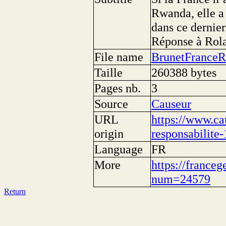
Rwanda, elle a 
dans ce dernier.
Réponse à Rol
File name
BrunetFranceRe
Taille
260388 bytes
Pages nb.
3
Source
Causeur
URL
https://www.ca
origin
responsabilite
Language
FR
More
https://franceg
num=24579
Return