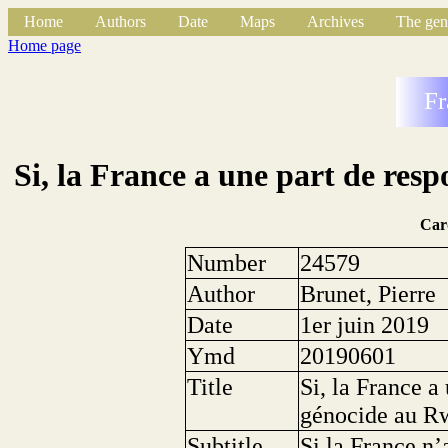
Home
Authors
Date
Maps
Archives
The gen
Home page
Fr
Si, la France a une part de res
Car
Number
24579
Author
Brunet, Pierre
Date
1er juin 2019
Ymd
20190601
Title
Si, la France a
génocide au R
Subtitle
Si la France n’