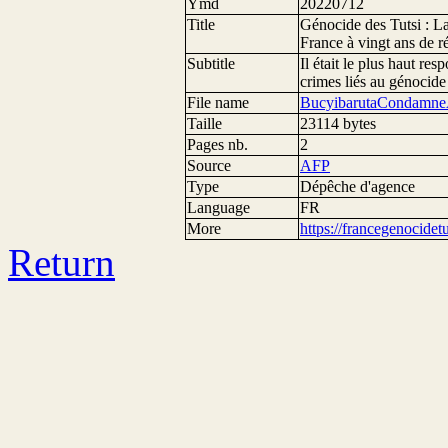
Ymd
20220712
Title
Génocide des Tutsi : L
France à vingt ans de r
Subtitle
Il était le plus haut r
crimes liés au génocide
File name
BucyibarutaCondamne
Taille
23114 bytes
Pages nb.
2
Source
AFP
Type
Dépêche d'agence
Language
FR
More
https://francegenocide
Return