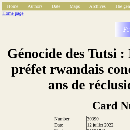
Home
Authors
Date
Maps
Archives
The gen
Home page
Fr
Génocide des Tutsi :
préfet rwandais con
ans de réclus
Card N
Number
30390
Date
12 juillet 2022