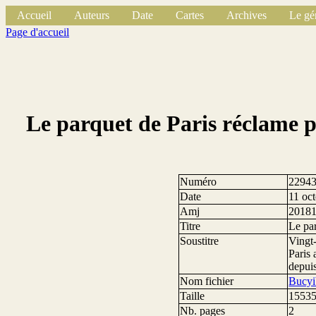
Accueil
Auteurs
Date
Cartes
Archives
Le gé
Page d'accueil
Le parquet de Paris réclame p
Numéro
2294
Date
11 oc
Amj
2018
Titre
Le pa
Soustitre
Vingt
Paris 
depui
Nom fichier
Bucyi
Taille
15535
Nb. pages
2