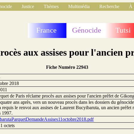
nocide
Justice
Thèmes
Multimédia
Recherche
À 
France
Génocide
Tutsi
rocès aux assises pour l'ancien
Fiche Numéro 22943
3
tobre 2018
1011
rquet de Paris réclame procès aux assises pour l'ancien préfet de Gik
-quatre ans après, vers un nouveau procès dans les dossiers du génoci
a requis le renvoi aux assises de Laurent Bucyibaruta, un ancien préfet
s 1997.
barutaParquetDemandeAssises11octobre2018.pdf
1 octets