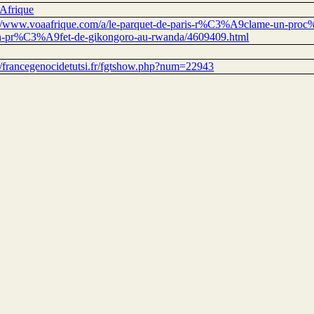
Afrique
://www.voaafrique.com/a/le-parquet-de-paris-r%C3%A9clame-un-proc
n-pr%C3%A9fet-de-gikongoro-au-rwanda/4609409.html
://francegenocidetutsi.fr/fgtshow.php?num=22943