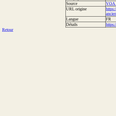
Source
VOA 
URL origine
https
ancie
Langue
FR
Détails
https
Retour