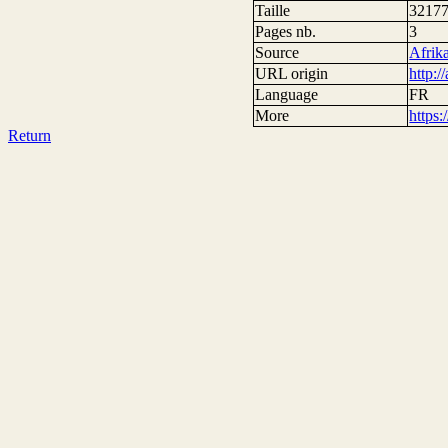
Taille
32177
Pages nb.
3
Source
Afrik
URL origin
http:/
Language
FR
More
https
Return