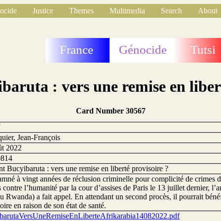
ocide
Justice
Themes
Multimedia
Search
About
France
Génocide
Tutsi
aruta : vers une remise en liber
Card Number 30567
7
uier, Jean-François
ût 2022
0814
t Bucyibaruta : vers une remise en liberté provisoire ?
mné à vingt années de réclusion criminelle pour complicité de crimes d
 contre l’humanité par la cour d’assises de Paris le 13 juillet dernier, l
u Rwanda) a fait appel. En attendant un second procès, il pourrait bénéf
oire en raison de son état de santé.
barutaVersUneRemiseEnLiberteAfrikarabia14082022.pdf