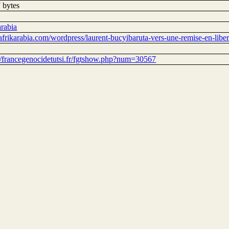
 bytes
arabia
/afrikarabia.com/wordpress/laurent-bucyibaruta-vers-une-remise-en-liber
://francegenocidetutsi.fr/fgtshow.php?num=30567