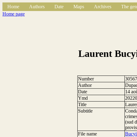
Home
Authors
Date
Maps
Archives
The gen
Home page
Laurent Bucyib
Number
3056
Author
Dupaq
Date
14 ao
Ymd
2022
Title
Lauren
Subtitle
Conda
crimes
(sud d
provis
File name
Bucyi