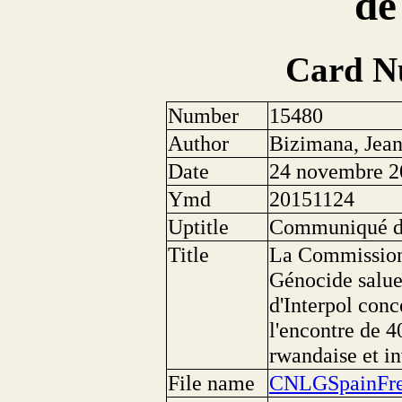
de
Card N
Number
15480
Author
Bizimana, Jea
Date
24 novembre 2
Ymd
20151124
Uptitle
Communiqué de
Title
La Commission 
Génocide salue 
d'Interpol conc
l'encontre de 4
rwandaise et in
File name
CNLGSpainFre