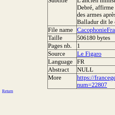
Subtitle
L'ancien minis
Debré, affirme 
des armes aprè
Balladur dit le 
File name
CacophonieFra
Taille
506180 bytes
Pages nb.
1
Source
Le Figaro
Language
FR
Abstract
NULL
More
https://franceg
num=22807
Return