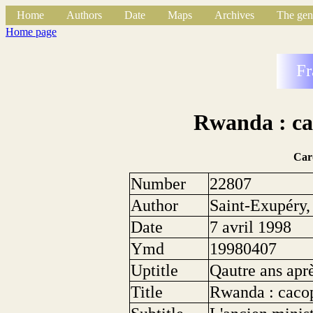
Home
Authors
Date
Maps
Archives
The gen
Home page
Fr
Rwanda : ca
Car
Number
22807
Author
Saint-Exupéry, 
Date
7 avril 1998
Ymd
19980407
Uptitle
Qautre ans apr
Title
Rwanda : cacop