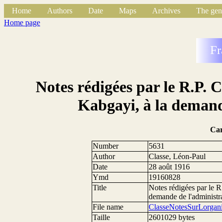
Home
Authors
Date
Maps
Archives
The gen
Home page
Fr
Notes rédigées par le R.P. C
Kabgayi, à la demand
Ca
Number
5631
Author
Classe, Léon-Paul
Date
28 août 1916
Ymd
19160828
Title
Notes rédigées par le R
demande de l'administr
File name
ClasseNotesSurLorgan
Taille
2601029 bytes