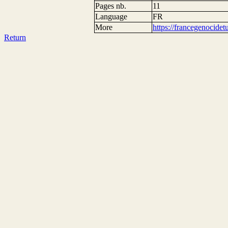
Pages nb.
11
Language
FR
More
https://francegenocide
Return