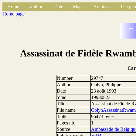
Home
Authors
Date
Maps
Archives
The gen
Home page
Fr
Assassinat de Fidèle Rwam
Car
Number
29747
Author
Colyn, Philippe
Date
23 août 1993
Ymd
19930823
Title
Assassinat de Fidèle 
File name
ColynAssassinatRwam
Taille
96473 bytes
Pages nb.
1
Source
Ambassade de Belgique
Public records
VdM