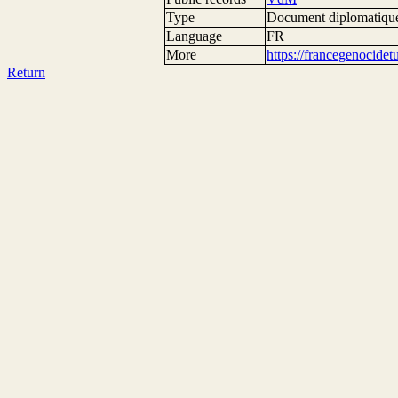
Type
Document diplomatiqu
Language
FR
More
https://francegenocide
Return