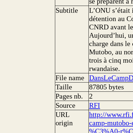
se préparent à 
Subtitle
L’ONU s’était 
détention au C
CNRD avant leu
Aujourd’hui, un
charge dans le 
Mutobo, au nord
trois à cinq mo
rwandaise.
File name
DansLeCampDe
Taille
87805 bytes
Pages nb.
2
Source
RFI
URL
http://www.rfi
origin
camp-mutobo-
%C3%A0-r%C