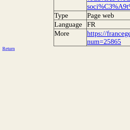
soci%C3%A9
Type
Page web
Language
FR
More
https://franceg
num=25865
Return