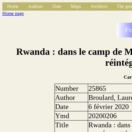
Home
Authors
Date
Maps
Archives
The gen
Home page
Fr
Rwanda : dans le camp de M
réintég
Car
Number
25865
Author
Broulard, Laur
Date
6 février 2020
Ymd
20200206
Title
Rwanda : dans