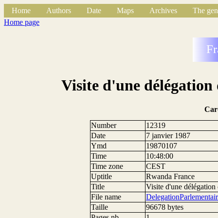
Home
Authors
Date
Maps
Archives
The gen
Home page
Fr
Visite d'une délégatio
Car
Number
12319
Date
7 janvier 1987
Ymd
19870107
Time
10:48:00
Time zone
CEST
Uptitle
Rwanda France
Title
Visite d'une délégatio
File name
DelegationParlementai
Taille
96678 bytes
Pages nb.
1