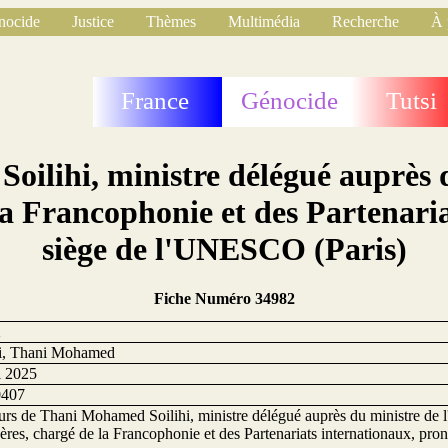
nocide
Justice
Thèmes
Multimédia
Recherche
À 
France
Génocide
Tutsi
ilihi, ministre délégué auprès d
 la Francophonie et des Partenari
siège de l'UNESCO (Paris)
Fiche Numéro 34982
2
hi, Thani Mohamed
l 2025
0407
rs de Thani Mohamed Soilihi, ministre délégué auprès du ministre de l
gères, chargé de la Francophonie et des Partenariats internationaux, p