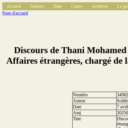
Accueil
Auteurs
Date
Cartes
Archives
Le gé
Page d'accueil
Discours de Thani Mohamed So
Affaires étrangères, chargé de
Numéro
3498
Auteur
Soili
Date
7 avri
Amj
2025
Titre
Discou
étran