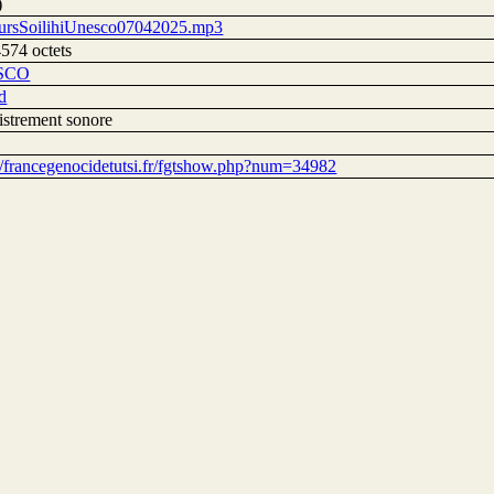
)
ursSoilihiUnesco07042025.mp3
574 octets
SCO
d
istrement sonore
://francegenocidetutsi.fr/fgtshow.php?num=34982