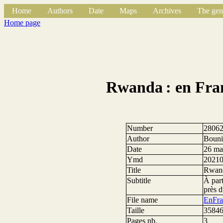
Home
Authors
Date
Maps
Archives
The gen
Home page
Rwanda : en Fran
Number
2806
Author
Bouni
Date
26 ma
Ymd
2021
Title
Rwanda
Subtitle
À part
près d
File name
EnFra
Taille
35846
Pages nb.
3