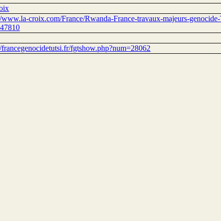
oix
://www.la-croix.com/France/Rwanda-France-travaux-majeurs-genocide-
147810
://francegenocidetutsi.fr/fgtshow.php?num=28062