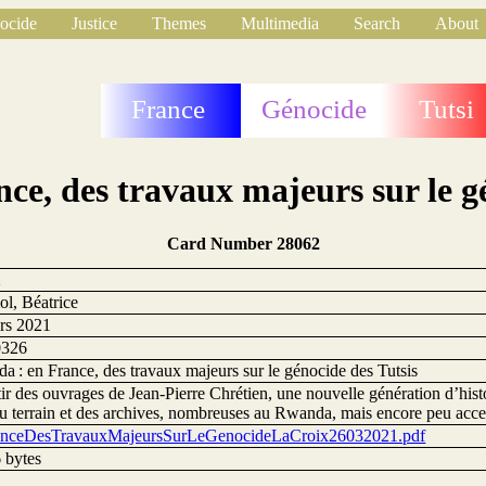
ocide
Justice
Themes
Multimedia
Search
About
France
Génocide
Tutsi
ce, des travaux majeurs sur le gé
Card Number 28062
2
ol, Béatrice
rs 2021
0326
 : en France, des travaux majeurs sur le génocide des Tutsis
ir des ouvrages de Jean-Pierre Chrétien, une nouvelle génération d’histo
u terrain et des archives, nombreuses au Rwanda, mais encore peu acce
nceDesTravauxMajeursSurLeGenocideLaCroix26032021.pdf
 bytes