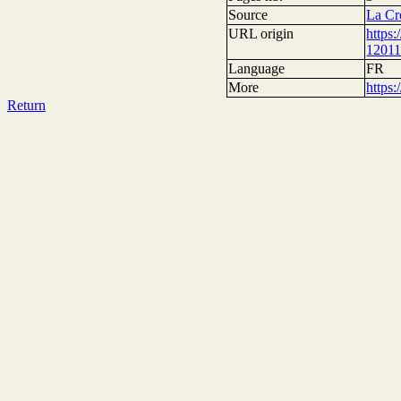
Source
La Cr
URL origin
https
1201
Language
FR
More
https
Return