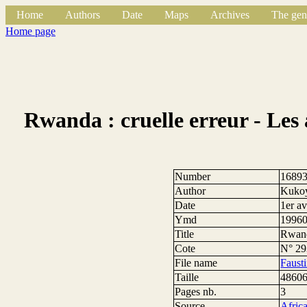
Home
Authors
Date
Maps
Archives
The gen
Home page
Rwanda : cruelle erreur - Les
Number
1689
Author
Kuko
Date
1er av
Ymd
1996
Title
Rwand
Cote
N° 29
File name
Faust
Taille
48606
Pages nb.
3
Source
Africa