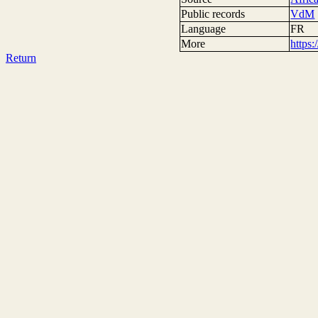
Public records
VdM
Language
FR
More
https
Return