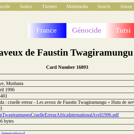
ocide
Justice
Themes
Multimedia
Search
About
France
Génocide
Tutsi
 aveux de Faustin Twagiramungu 
Card Number 16893
3
ye, Mushana
ril 1996
0401
a : cruelle erreur - Les aveux de Faustin Twagiramungu « Hutu de serv
3
inTwagiramunguCruelleErreurAfricaInternationalAvril1996.pdf
6 bytes
 international