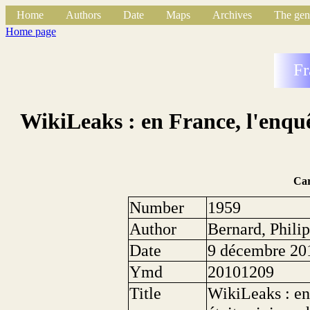
Home
Authors
Date
Maps
Archives
The gen
Home page
Fr
WikiLeaks : en France, l'enquê
Ca
Number
1959
Author
Bernard, Phili
Date
9 décembre 20
Ymd
20101209
Title
WikiLeaks : en