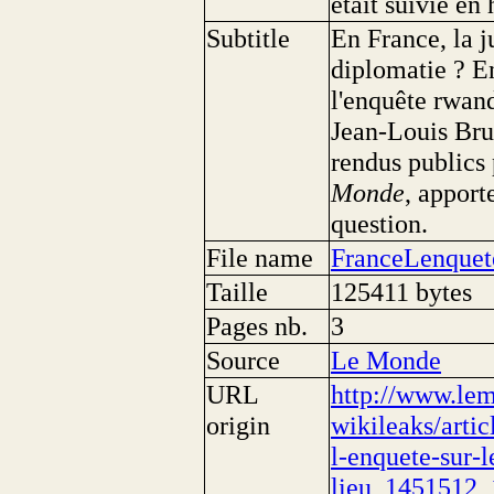
était suivie en 
Subtitle
En France, la j
diplomatie ? E
l'enquête rwand
Jean-Louis Bru
rendus publics
Monde
, apport
question.
File name
FranceLenque
Taille
125411 bytes
Pages nb.
3
Source
Le Monde
URL
http://www.le
origin
wikileaks/arti
l-enquete-sur-l
lieu_1451512_