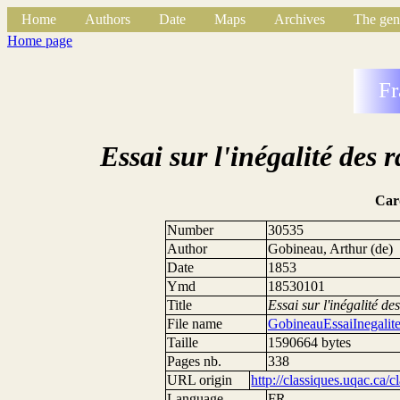
Home
Authors
Date
Maps
Archives
The gen
Home page
Fr
Essai sur l'inégalité des
Car
Number
30535
Author
Gobineau, Arthur (de)
Date
1853
Ymd
18530101
Title
Essai sur l'inégalité d
File name
GobineauEssaiInegalit
Taille
1590664 bytes
Pages nb.
338
URL origin
http://classiques.uqac.ca/
Language
FR