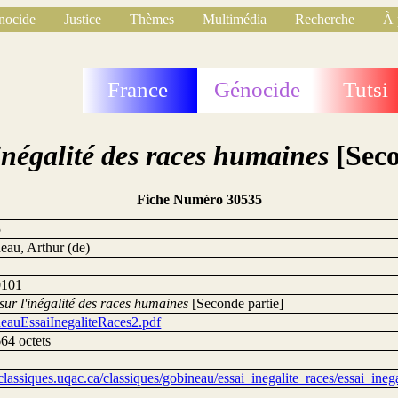
nocide
Justice
Thèmes
Multimédia
Recherche
À 
France
Génocide
Tutsi
'inégalité des races humaines
[Seco
Fiche Numéro 30535
5
eau, Arthur (de)
0101
sur l'inégalité des races humaines
[Seconde partie]
eauEssaiInegaliteRaces2.pdf
64 octets
/classiques.uqac.ca/classiques/gobineau/essai_inegalite_races/essai_ineg