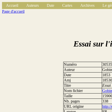
Accueil
Auteurs
Date
Cartes
Archives
Le gé
Page d'accueil
Essai sur l
Numéro
3053
Auteur
Gobin
Date
1853
Amj
1853
Titre
Essai 
Nom fichier
Gobin
Taille
15906
Nb. pages
338
URL origine
http:/
Langue
FR