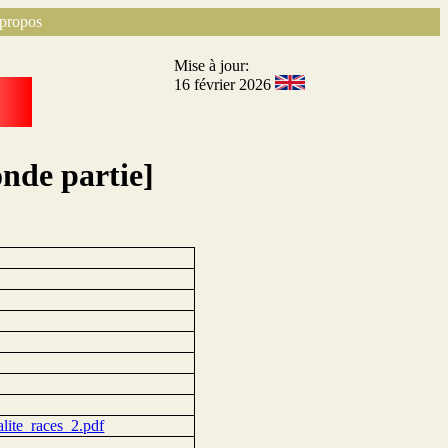
propos
Mise à jour:
16 février 2026
nde partie]
alite_races_2.pdf