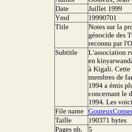
Date
Juillet 1999
Ymd
19990701
Title
Notes sur la p
génocide des T
reconnu par l
Subtitle
L'association 
en kinyarwanda)
à Kigali. Cette
membres de fam
1994 a émis pl
concernant le 
1994. Les voici
File name
GouteuxConseq
Taille
190371 bytes
Pages nb.
5