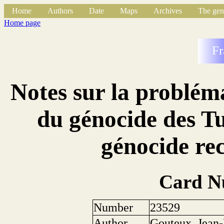
Home
Authors
Date
Maps
Archives
The gen
Home page
Fr
Notes sur la problém
du génocide des T
génocide re
Card N
Number
23529
Author
Gouteux, Jean-