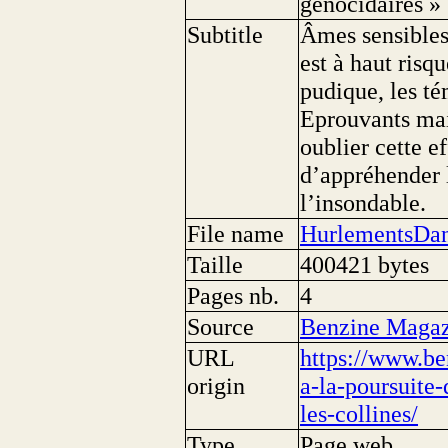
génocidaires » 
Subtitle
Âmes sensibles
est à haut risq
pudique, les t
Eprouvants mai
oublier cette e
d’appréhender 
l’insondable.
File name
HurlementsDan
Taille
400421 bytes
Pages nb.
4
Source
Benzine Magaz
URL
https://www.b
origin
a-la-poursuite
les-collines/
Type
Page web