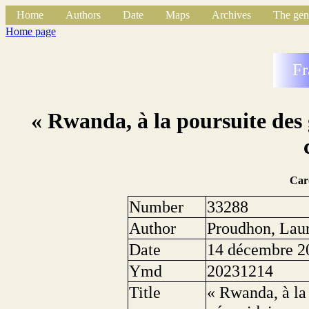
Home
Authors
Date
Maps
Archives
The gen
Home page
Fr
« Rwanda, à la poursuite des 
Car
Number
33288
Author
Proudhon, Lau
Date
14 décembre 2
Ymd
20231214
Title
« Rwanda, à la