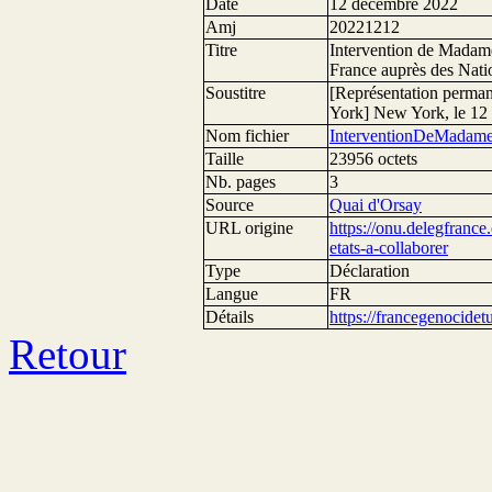
Date
12 décembre 2022
Amj
20221212
Titre
Intervention de Madame 
France auprès des Natio
Soustitre
[Représentation perman
York] New York, le 12
Nom fichier
InterventionDeMadame
Taille
23956 octets
Nb. pages
3
Source
Quai d'Orsay
URL origine
https://onu.delegfrance
etats-a-collaborer
Type
Déclaration
Langue
FR
Détails
https://francegenocide
Retour