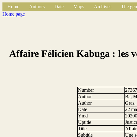
Home
Authors
Date
Maps
Archives
The gen
Home page
Affaire Félicien Kabuga : les 
Number
2736
Author
Ba, M
Author
Gras,
Date
22 ma
Ymd
2020
Uptitle
Justic
Title
Affair
Subtitle
Une s