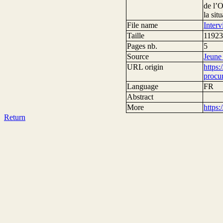
de l’
la sit
File name
Inter
Taille
11923
Pages nb.
5
Source
Jeune
URL origin
https
procur
Language
FR
Abstract
More
https
Return