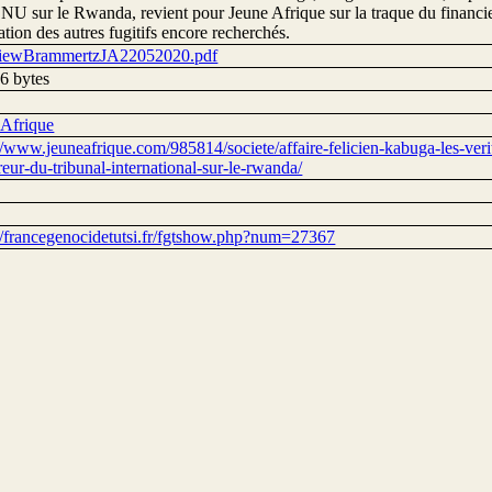
ONU sur le Rwanda, revient pour Jeune Afrique sur la traque du financi
uation des autres fugitifs encore recherchés.
viewBrammertzJA22052020.pdf
6 bytes
 Afrique
://www.jeuneafrique.com/985814/societe/affaire-felicien-kabuga-les-ver
eur-du-tribunal-international-sur-le-rwanda/
://francegenocidetutsi.fr/fgtshow.php?num=27367