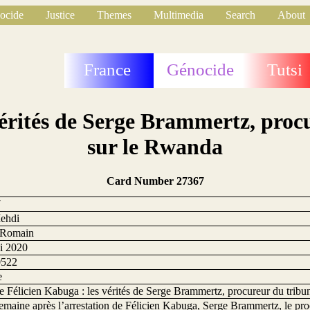
ocide
Justice
Themes
Multimedia
Search
About
France
Génocide
Tutsi
vérités de Serge Brammertz, proc
sur le Rwanda
Card Number 27367
7
ehdi
 Romain
i 2020
0522
e
e Félicien Kabuga : les vérités de Serge Brammertz, procureur du tribu
emaine après l’arrestation de Félicien Kabuga, Serge Brammertz, le pr