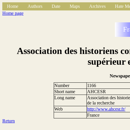
Home
Authors
Date
Maps
Archives
Hate Me
Home page
Fr
Association des historiens 
supérieur 
Newspape
Number
1166
Short name
AHCESR
Long name
Association des histori
de la recherche
Web
http://www.ahcesr.fr/
France
Return