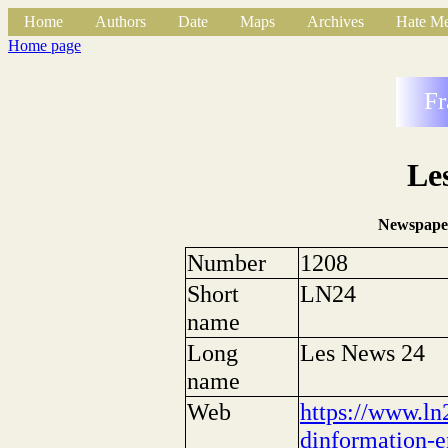
Home
Authors
Date
Maps
Archives
Hate Me
Home page
Fr
Le
Newspape
Number
1208
Short
LN24
name
Long
Les News 24
name
Web
https://www.ln
dinformation-e