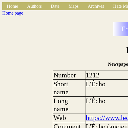
Home
Authors
Date
Maps
Archives
Hate Me
Home page
Fr
Newspape
Number
1212
Short
L'Écho
name
Long
L'Écho
name
Web
https://www.le
Comment
L'Écho (ancien