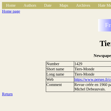
Home
Authors
Date
Maps
Archives
Hate Me
Home page
Fr
Ti
Newspape
Number
1429
Short name
Tiers-Monde
Long name
Tiers-Monde
Web
https://www.persee.fr/co
Comment
Revue créée en 1960 pa
Michel Debeauvais.
Return