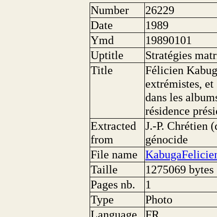
Number
26229
Date
1989
Ymd
19890101
Uptitle
Stratégies mat
Title
Félicien Kabug
extrémistes, et
dans les album
résidence prési
Extracted
J.-P. Chrétien 
from
génocide
File name
KabugaFelicie
Taille
1275069 bytes
Pages nb.
1
Type
Photo
Language
FR