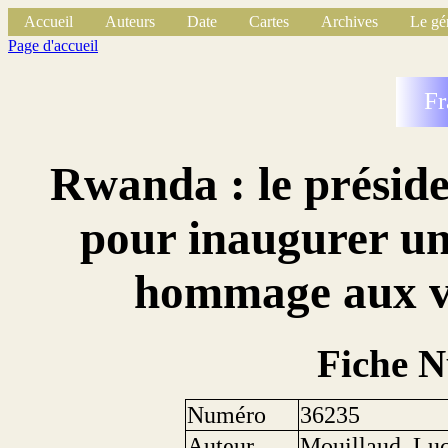
Accueil
Auteurs
Date
Cartes
Archives
Le gé
Page d'accueil
Fr
Rwanda : le présid
pour inaugurer u
hommage aux vi
Fiche 
Numéro
36235
Auteur
Mouillaud, Luc