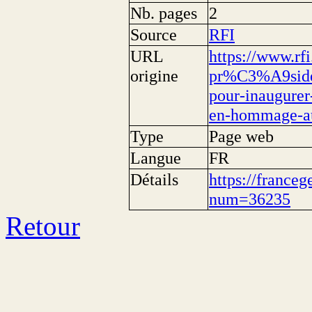
Nb. pages
2
Source
RFI
URL
https://www.rfi
origine
pr%C3%A9side
pour-inaugur
en-hommage-a
Type
Page web
Langue
FR
Détails
https://franceg
num=36235
Retour