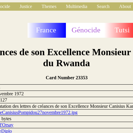
ocide
Justice
Themes
Multimedia
Search
About
France
Génocide
Tutsi
éances de son Excellence Monsie
du Rwanda
Card Number 23353
3
vembre 1972
1127
ntation des lettres de créances de son Excellence Monsieur Canisius 
eCanisiusPompidou27novembre1972.jpg
 bytes
d'Orsay
eDiplo