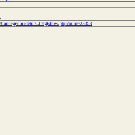
L
://francegenocidetutsi.fr/fgtshow.php?num=23353