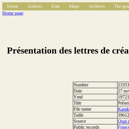
Home
Authors
Date
Maps
Archives
The gen
Home page
Présentation des lettres de cr
Number
2335
Date
27 no
Ymd
1972
Title
Prése
File name
Karak
Taille
39612
Source
Quai 
Public records
Franc