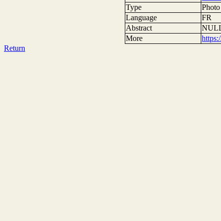
Type
Photo
Language
FR
Abstract
NUL
More
https
Return