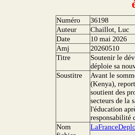
Numéro
36198
Auteur
Chaillot, Luc
Date
10 mai 2026
Amj
20260510
Titre
Soutenir le dé
déploie sa nouv
Soustitre
Avant le somme
(Kenya), repor
soutient des p
secteurs de la 
l'éducation apr
responsabilité
Nom
LaFranceDeplo