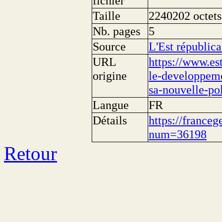
fichier
Taille
2240202 octets
Nb. pages
5
Source
L'Est républica
URL
https://www.es
origine
le-developpeme
sa-nouvelle-pol
Langue
FR
Détails
https://franceg
num=36198
Retour