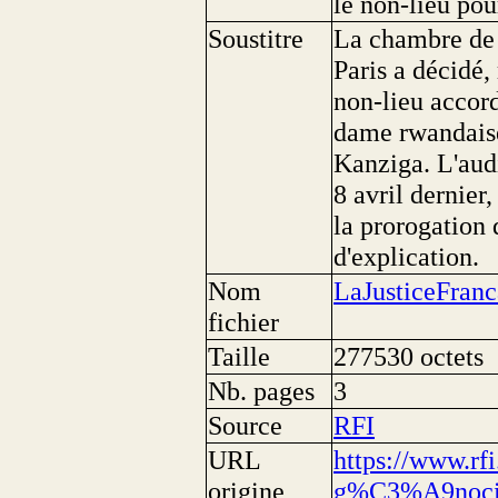
le non-lieu po
Soustitre
La chambre de l
Paris a décidé,
non-lieu accord
dame rwandais
Kanziga. L'audi
8 avril dernier
la prorogation 
d'explication.
Nom
LaJusticeFran
fichier
Taille
277530 octets
Nb. pages
3
Source
RFI
URL
https://www.rfi
origine
g%C3%A9nocide