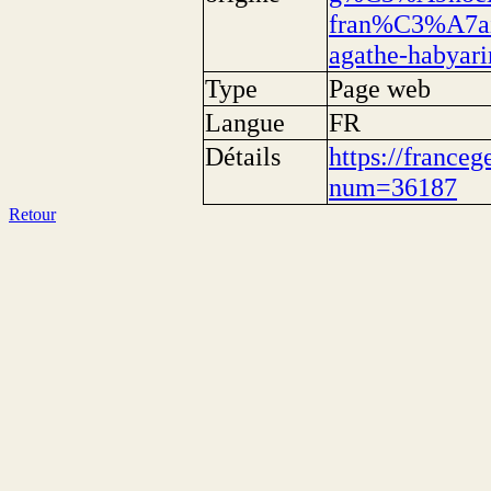
fran%C3%A7ais
agathe-habyar
Type
Page web
Langue
FR
Détails
https://franceg
num=36187
Retour