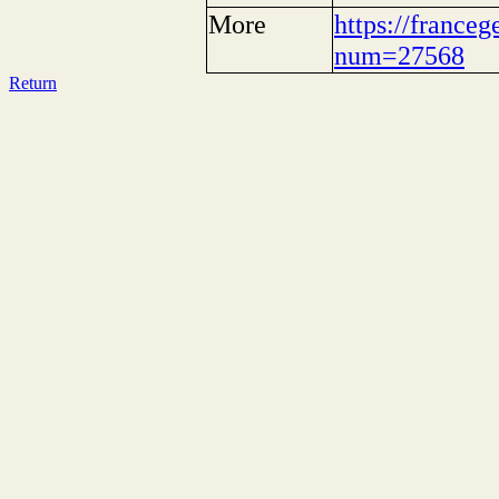
More
https://franceg
num=27568
Return