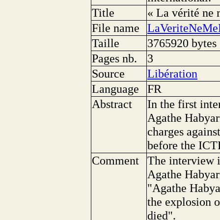
Title
« La vérité ne 
File name
LaVeriteNeMeF
Taille
3765920 bytes
Pages nb.
3
Source
Libération
Language
FR
Abstract
In the first int
Agathe Habyari
charges against
before the ICT
Comment
The interview i
Agathe Habyari
"Agathe Habyar
the explosion 
died".