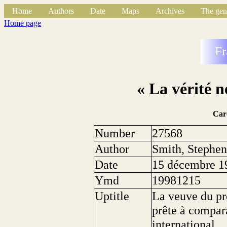
Home
Authors
Date
Maps
Archives
The gen
Home page
Fr
« La vérité n
Car
Number
27568
Author
Smith, Stephe
Date
15 décembre 1
Ymd
19981215
Uptitle
La veuve du pré
prête à compara
international.