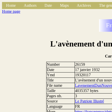
Home
Authors
Date
Maps
Archives
The gen
Home page
Fr
L'avènement d'un
Car
Number
26159
Date
17 janvier 1932
Ymd
19320117
Title
L'avènement d'un nouv
File name
LavenementDunNouvea
Taille
4035357 bytes
Pages nb.
3
Source
Le Patriote Illustré
Language
FR
More
https://francegenocide