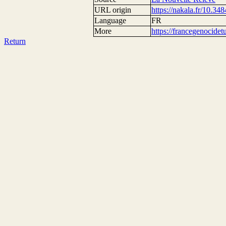
URL origin
https://nakala.fr/10.34
Language
FR
More
https://francegenocide
Return